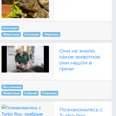
Рептилии
Животные
Спасение
Черепаха
Они не знали,
какое животное
они нашли в
грязи
Актуальное
Животные
Собачий
Спасение
Познакомьтесь с
Turbo Roo,