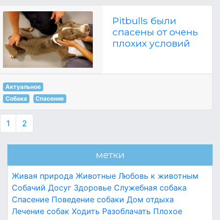
Pitbulls были
спасены от очень
плохих условий
Актуальное
Собака
Спасение
1
2
метки
Живая природа
Животные
Любовь к животным
Собачий
Досуг
Здоровье
Служебная собака
Спасение
Поведение собаки
Дом отдыха
Лечение собак
Ходить
Разоблачать
Плохое