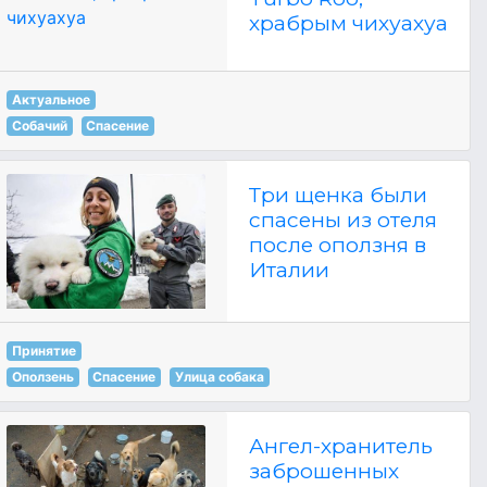
храбрым чихуахуа
Актуальное
Собачий
Спасение
Три щенка были
спасены из отеля
после оползня в
Италии
Принятие
Оползень
Спасение
Улица собака
Ангел-хранитель
заброшенных