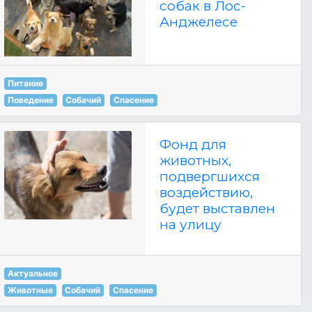
собак в Лос-
Анджелесе
Питание
Поведение
Собачий
Спасение
Фонд для
животных,
подвергшихся
воздействию,
будет выставлен
на улицу
Актуальное
Животные
Собачий
Спасение