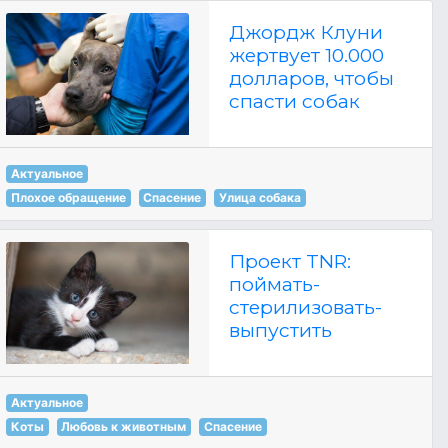
Джордж Клуни
жертвует 10.000
долларов, чтобы
спасти собак
Актуальное
Плохое обращение
Спасение
Улица собака
Проект TNR:
поймать-
стерилизовать-
выпустить
Актуальное
Коты
Любовь к животным
Спасение