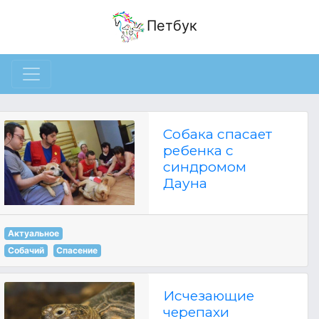
Петбук
Собака спасает
ребенка с
синдромом
Дауна
Актуальное
Собачий
Спасение
Исчезающие
черепахи